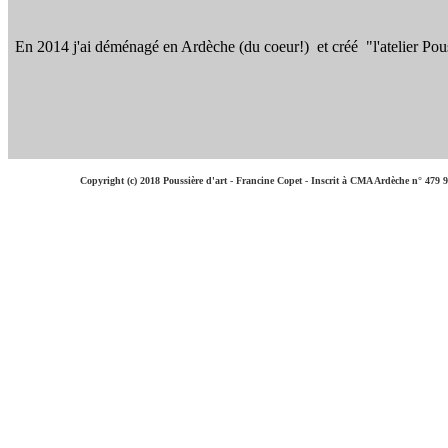
En 2014 j'ai déménagé en Ardèche (du coeur!) et créé "l'atelier Pouss
Copyright (c) 2018 Poussière d'art - Francine Copet - Inscrit à CMA Ardèche n° 479 9